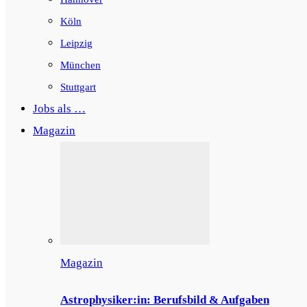
Köln
Leipzig
München
Stuttgart
Jobs als …
Magazin
Magazin
Astrophysiker:in: Berufsbild & Aufgaben