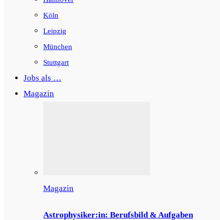
Köln
Leipzig
München
Stuttgart
Jobs als …
Magazin
Magazin
Astrophysiker:in: Berufsbild & Aufgaben