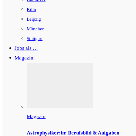
Köln
Leipzig
München
Stuttgart
Jobs als …
Magazin
Magazin
Astrophysiker:in: Berufsbild & Aufgaben